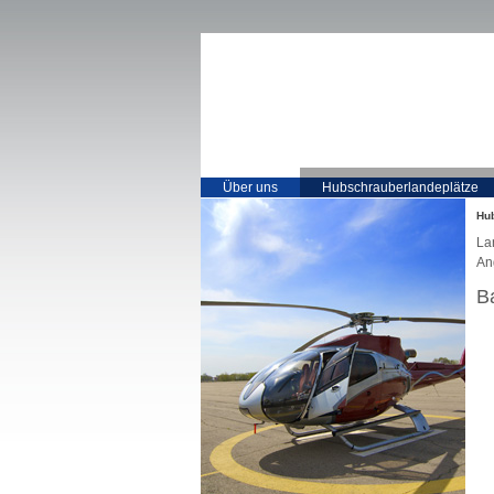
Über uns
Hubschrauberlandeplätze
Hu
La
An
B