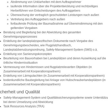
Abstimmung von Unklarheiten mit dem Auftragnehmer
laufende Information über die Projektentwicklung und rechtzeitiges
Herbeiführen von Entscheidungen des Auftraggebers
Überwachung der vertraglich geschuldeten Leistungen nach außen
Vertretung des Auftraggebers nach außen
fortlaufende Prüfung der Baumaßnahme auf Übereinstimmung mit den
geltenden Vorgaben
Beratung und Begleitung bei der Abwicklung des gesamten
Genehmigungsprozesses
Erstellung der landeplatzspezifischen Dokumente nach Vorgabe des
Genehmigungsbescheides, wie Flugplatzhandbuch,
Landeplatzbenutzungsordnung, Safety-Management-System (SMS) o.ä.
Erstellung von Sanierungskonzepten
Beurteilung von Bauvorhaben bei Landeplätzen und deren Auswirkung auf die
örtliche Hindernissituation
Vermessung von Hindernissen und flugplatzrelevanten Objekten (in
Zusammenarbeit mit Kooperationspartnern)
Erstellung von Lärmgutachten (in Zusammenarbeit mit Kooperationspartnern)
bodenkundliche Baubegleitung bei Anlage von Hubschrauberlandeplätzen (in
Zusammenarbeit mit Kooperationspartnern)
icherheit und Qualität
Safety-Management-System und Qualitätssicherungssysteme sowie Unterstütz
bei deren Umsetzung und Abwicklung
Task Resources Analysis (TRA)