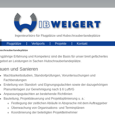
Ingenieurbüro für Flugplätze und Hubschrauberlandeplätze
Flugplätze
Vertiports
Projekte
Kontakt
bschrauberlandeplätze
ngjährige Erfahrung und Kompetenz sind die Basis für unser breit gefächertes
gebot an Leistungen in Sachen Hubschrauberlandeplätze.
auen und Sanieren
Machbarkeitsstudien, Standortprüfungen, Voruntersuchungen und
Fachberatungen
Erstellung von Standort- und Eignungsgutachten sowie der dazugehörigen
Planunterlagen zur Genehmigung nach § 6 LuftVG
Anpassungsgutachten an bestehende Richtlinien
Bauleitung, Projektsteuerung und Projektoptimierung u. a.:
Festlegung der zeitlichen Abläufe in Absprache mit dem Auftraggeber
Überwachung von Organisations- und Terminplänen
Koordinierung der beteiligten Projektteilnehmer