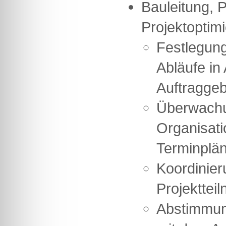
Bauleitung, 
Projektoptimi
Festlegung
Abläufe in
Auftragge
Überwach
Organisati
Terminplä
Koordinier
Projekttei
Abstimmun