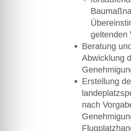
Baumaßna
Übereinst
geltenden
Beratung und
Abwicklung 
Genehmigun
Erstellung de
landeplatzsp
nach Vorgab
Genehmigung
Flugplatzhan