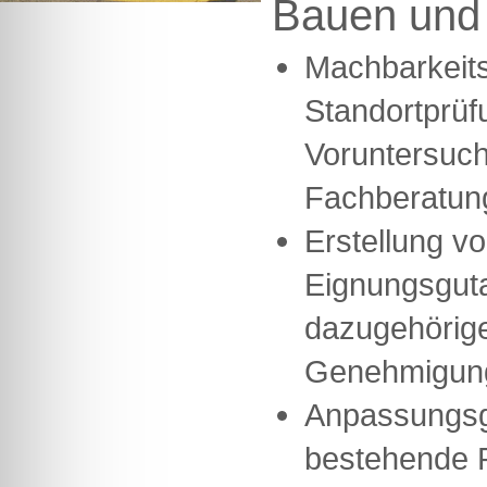
Bauen und
Machbarkeits
Standortprüf
Voruntersuc
Fachberatun
Erstellung v
Eignungsgut
dazugehörige
Genehmigung
Anpassungsg
bestehende R