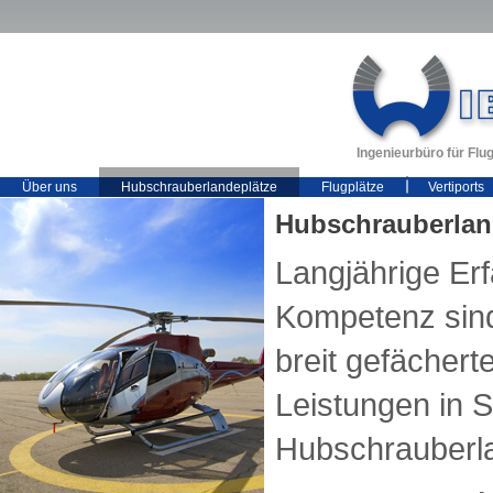
Ingenieurbüro für Fl
Über uns
Hubschrauberlandeplätze
Flugplätze
Vertiports
Hubschrauberlan
Langjährige Er
Kompetenz sind
breit gefächert
Leistungen in 
Hubschrauberla