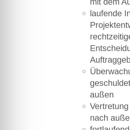
mit dem A
laufende I
Projektent
rechtzeiti
Entscheid
Auftragge
Überwachun
geschulde
außen
Vertretung
nach auße
fortlaufen