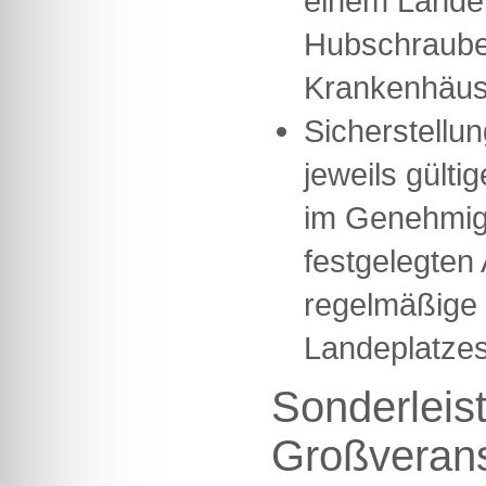
einem Landep
Hubschrauber
Krankenhäus
Sicherstellun
jeweils gülti
im Genehmig
festgelegten
regelmäßige 
Landeplatze
Sonderleis
Großverans