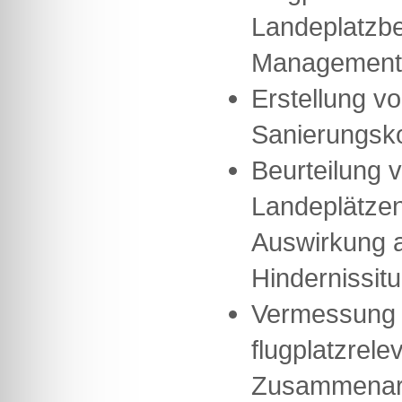
Landeplatzb
Management-
Erstellung v
Sanierungsk
Beurteilung 
Landeplätze
Auswirkung au
Hindernissitu
Vermessung 
flugplatzrele
Zusammenarb