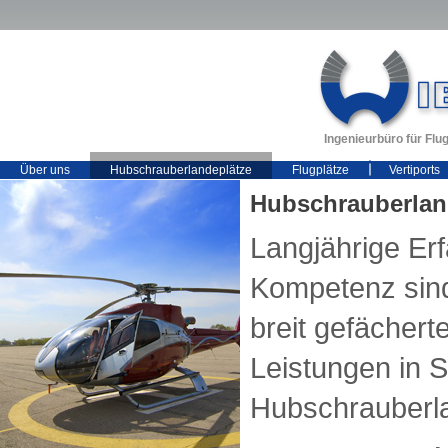
Ingenieurbüro für Fl
Über uns
Hubschrauberlandeplätze
Flugplätze
Vertiports
Hubschrauberlan
Langjährige Er
Kompetenz sind
breit gefächert
Leistungen in 
Hubschrauberla