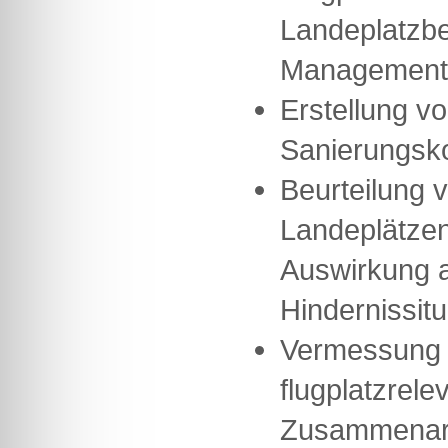
Landeplatzb
Management-
Erstellung v
Sanierungsk
Beurteilung 
Landeplätze
Auswirkung au
Hindernissitu
Vermessung 
flugplatzrele
Zusammenarb