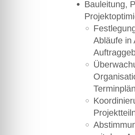
Bauleitung, 
Projektoptimi
Festlegung
Abläufe in
Auftragge
Überwach
Organisati
Terminplä
Koordinier
Projekttei
Abstimmun