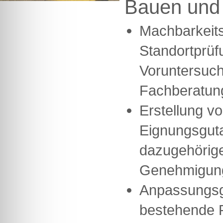
Bauen und
Machbarkeits
Standortprüf
Voruntersuc
Fachberatun
Erstellung v
Eignungsgut
dazugehörige
Genehmigung
Anpassungsg
bestehende R