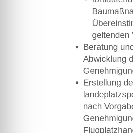
Baumaßna
Übereinst
geltenden
Beratung und
Abwicklung 
Genehmigun
Erstellung de
landeplatzsp
nach Vorgab
Genehmigung
Flugplatzhan