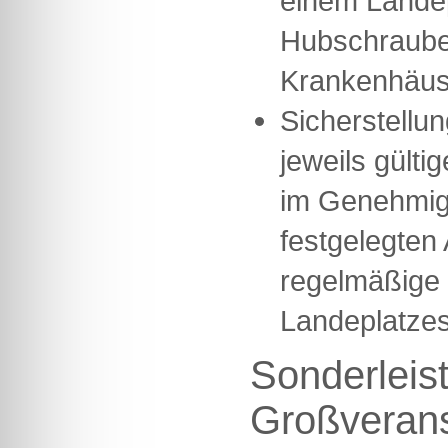
einem Landep
Hubschrauber
Krankenhäus
Sicherstellun
jeweils gülti
im Genehmig
festgelegten
regelmäßige 
Landeplatze
Sonderleis
Großverans