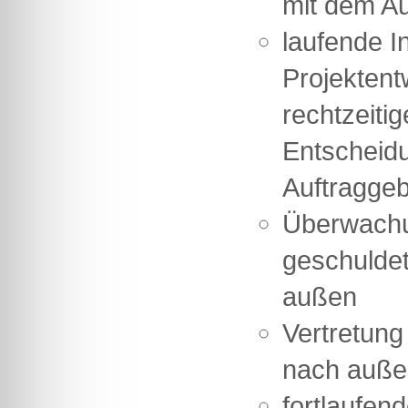
mit dem A
laufende I
Projektent
rechtzeiti
Entscheid
Auftragge
Überwachun
geschulde
außen
Vertretung
nach auße
fortlaufen