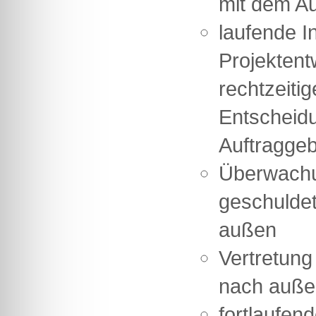
mit dem A
laufende I
Projektent
rechtzeiti
Entscheid
Auftragge
Überwachun
geschulde
außen
Vertretung
nach auße
fortlaufen