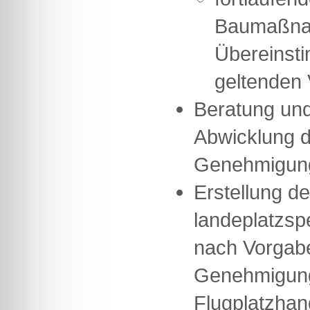
Baumaßna
Übereinst
geltenden
Beratung und
Abwicklung 
Genehmigun
Erstellung de
landeplatzsp
nach Vorgab
Genehmigung
Flugplatzhan