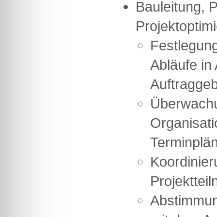
Bauleitung, 
Projektoptimi
Festlegung
Abläufe in
Auftragge
Überwach
Organisati
Terminplä
Koordinier
Projekttei
Abstimmun