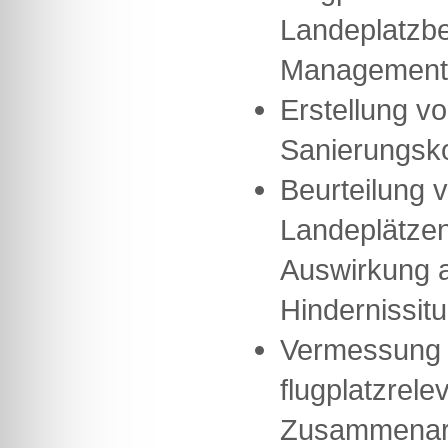
Landeplatzb
Management-
Erstellung v
Sanierungsk
Beurteilung 
Landeplätze
Auswirkung au
Hindernissitu
Vermessung 
flugplatzrele
Zusammenarb