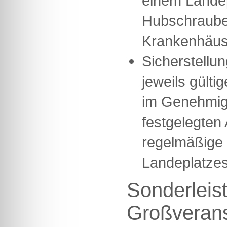
einem Landep
Hubschrauber
Krankenhäus
Sicherstellun
jeweils gülti
im Genehmig
festgelegten
regelmäßige 
Landeplatze
Sonderleis
Großverans