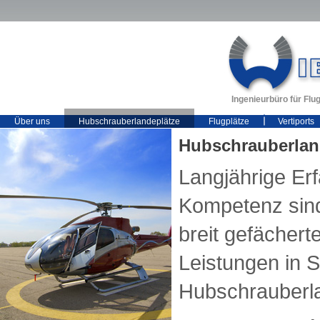
Ingenieurbüro für Fl
Über uns
Hubschrauberlandeplätze
Flugplätze
Vertiports
Hubschrauberlan
Langjährige Er
Kompetenz sind
breit gefächert
Leistungen in 
Hubschrauberla