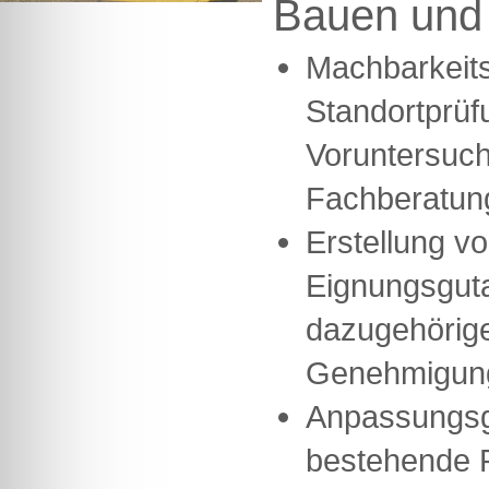
Bauen und
Machbarkeits
Standortprüf
Voruntersuc
Fachberatun
Erstellung v
Eignungsgut
dazugehörige
Genehmigung
Anpassungsg
bestehende R