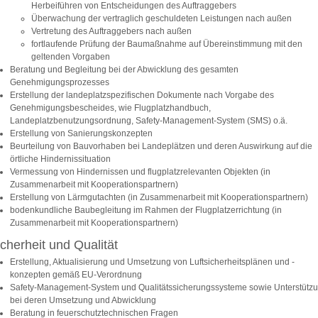
Herbeiführen von Entscheidungen des Auftraggebers
Überwachung der vertraglich geschuldeten Leistungen nach außen
Vertretung des Auftraggebers nach außen
fortlaufende Prüfung der Baumaßnahme auf Übereinstimmung mit den
geltenden Vorgaben
Beratung und Begleitung bei der Abwicklung des gesamten
Genehmigungsprozesses
Erstellung der landeplatzspezifischen Dokumente nach Vorgabe des
Genehmigungsbescheides, wie Flugplatzhandbuch,
Landeplatzbenutzungsordnung, Safety-Management-System (SMS) o.ä.
Erstellung von Sanierungskonzepten
Beurteilung von Bauvorhaben bei Landeplätzen und deren Auswirkung auf die
örtliche Hindernissituation
Vermessung von Hindernissen und flugplatzrelevanten Objekten (in
Zusammenarbeit mit Kooperationspartnern)
Erstellung von Lärmgutachten (in Zusammenarbeit mit Kooperationspartnern)
bodenkundliche Baubegleitung im Rahmen der Flugplatzerrichtung (in
Zusammenarbeit mit Kooperationspartnern)
cherheit und Qualität
Erstellung, Aktualisierung und Umsetzung von Luftsicherheitsplänen und -
konzepten gemäß EU-Verordnung
Safety-Management-System und Qualitätssicherungssysteme sowie Unterstütz
bei deren Umsetzung und Abwicklung
Beratung in feuerschutztechnischen Fragen