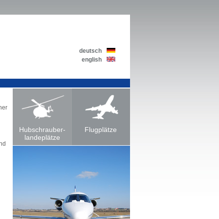
deutsch
english
ner
Hubschrauber-
Flugplätze
landeplätze
und