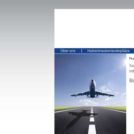
Über uns
Hubschrauberlandeplätze
Flu
Sa
mi
B