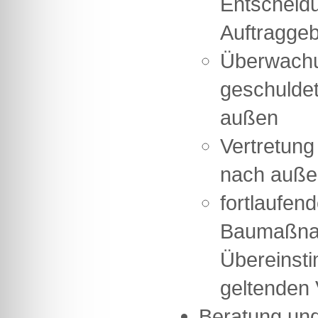
Entscheid
Auftragge
Überwachun
geschulde
außen
Vertretung
nach auße
fortlaufen
Baumaßna
Übereinst
geltenden
Beratung und