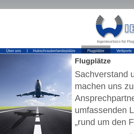
Ingenieurbüro für Fl
Über uns
Hubschrauberlandeplätze
Flugplätze
Vertiports
Flugplätze
Sachverstand 
machen uns zu
Ansprechpartne
umfassenden L
„rund um den Fl