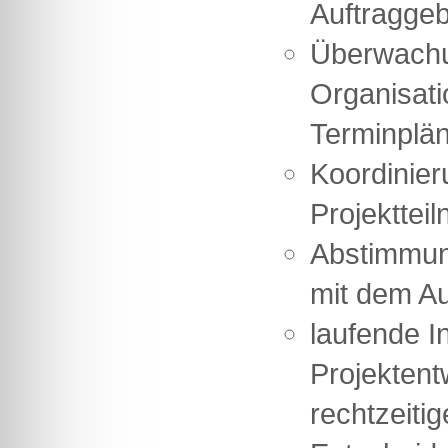
Auftragge
Überwach
Organisati
Terminplä
Koordinier
Projekttei
Abstimmun
mit dem A
laufende I
Projektent
rechtzeiti