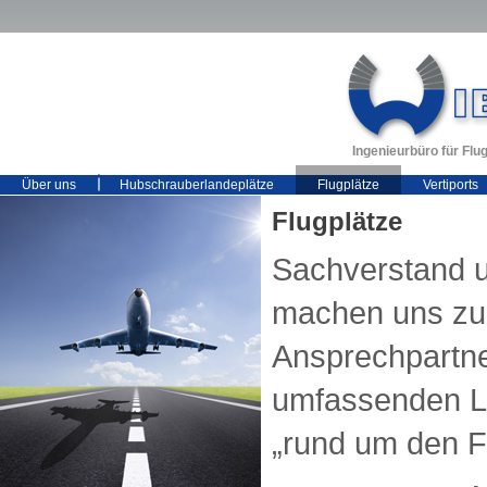
Ingenieurbüro für Fl
Über uns
Hubschrauberlandeplätze
Flugplätze
Vertiports
Flugplätze
Sachverstand 
machen uns zu
Ansprechpartne
umfassenden L
„rund um den Fl