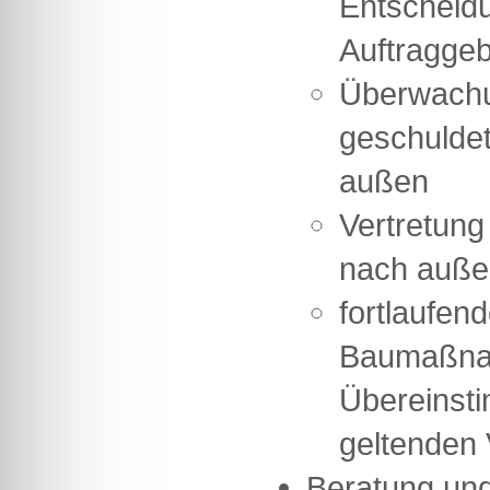
Entscheid
Auftragge
Überwachun
geschulde
außen
Vertretung
nach auße
fortlaufen
Baumaßna
Übereinst
geltenden
Beratung und