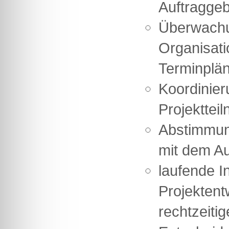
Auftragge
Überwach
Organisati
Terminplä
Koordinier
Projekttei
Abstimmun
mit dem A
laufende I
Projektent
rechtzeiti