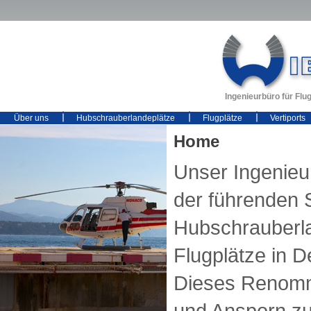
Ingenieurbüro für Fl
Über uns
Hubschrauberlandeplätze
Flugplätze
Vertiports
Home
Unser Ingenieu
der führenden 
Hubschrauberl
Flugplätze in D
Dieses Renomme
und Ansporn zu