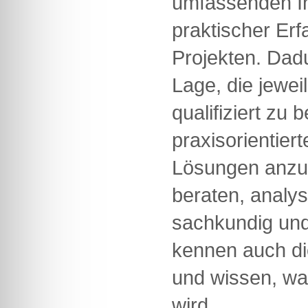
umfassenden I
praktischer Er
Projekten. Dadu
Lage, die jeweil
qualifiziert zu 
praxisorientier
Lösungen anzub
beraten, analy
sachkundig und 
kennen auch die
und wissen, wa
wird.